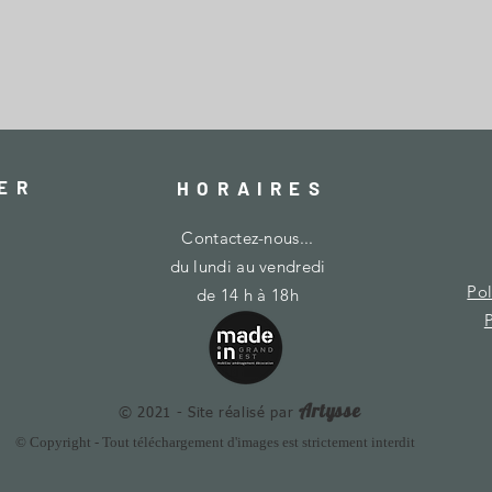
ER
HORAIRES
Contactez-nous...
du lundi au vendredi
Pol
de 14 h à 18h
P
Artysse
© 2021 - Site réalisé par
© Copyright - Tout téléchargement d'images est strictement interdit