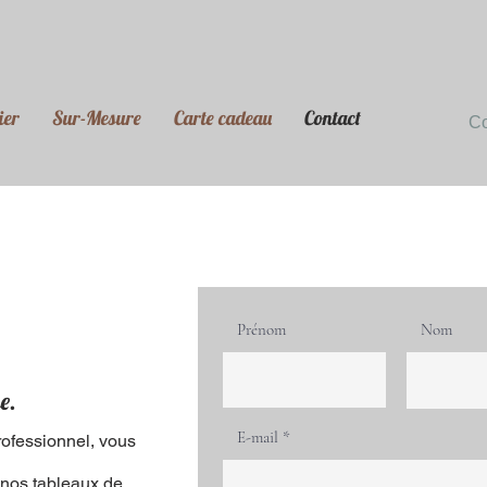
ier
Sur-Mesure
Carte cadeau
Contact
C
Prénom
Nom
e.
E-mail
rofessionnel, vous
 nos tableaux de