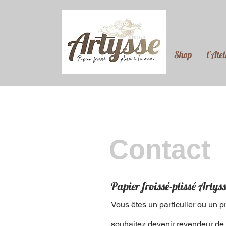
Shop
l'Atel
Contact
Papier froissé-plissé Artyss
Vous êtes un particulier ou un p
souhaitez devenir revendeur de