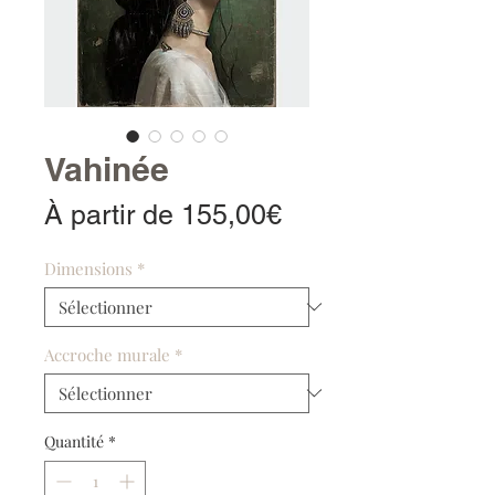
Vahinée
Prix
À partir de
155,00€
promotionnel
Dimensions
*
Accroche murale
*
Quantité
*