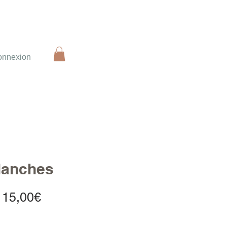
onnexion
blanches
Prix
115,00€
promotionnel