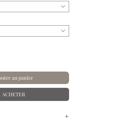
outer au panier
ACHETER
sé à la main.
r dans les univers riches et