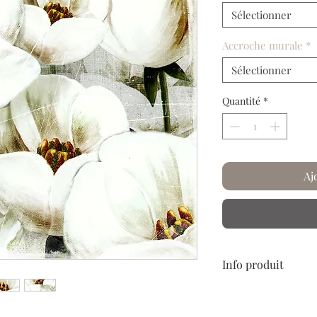
Sélectionner
Accroche murale
*
Sélectionner
Quantité
*
Aj
Info produit
Papier froissé et plis
Laissez-vous embarque