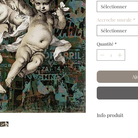
Sélectionner
Accroche murale
*
Sélectionner
Quantité
*
Aj
Info produit
Papier froissé et plis
Laissez-vous embarque