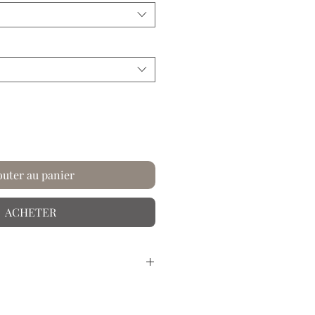
outer au panier
ACHETER
sé à la main.
r dans les univers riches et