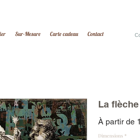
ier
Sur-Mesure
Carte cadeau
Contact
C
La flèch
À partir de
Dimensions
*