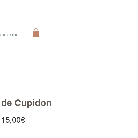
onnexion
e de Cupidon
Prix
115,00€
promotionnel