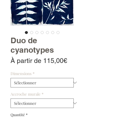
Duo de
cyanotypes
Prix
À partir de
115,00€
promotionnel
Dimensions
*
Accroche murale
*
Quantité
*