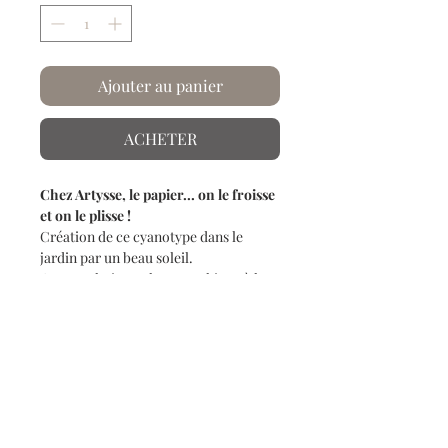
Ajouter au panier
ACHETER
Chez Artysse, le papier... on le froisse
et on le plisse !
Création de ce cyanotype dans le
jardin par un beau soleil.
Cette technique photographique à la
dominante de bleu (bleu de prusse)
laisse apparaitre une empreinte
délicate et détaillée de la composition
choisie.
Chaque étape des cyanotypes est
réalisée à la main dans nos ateliers.
Une branche d'Ailante glanduleux ainsi
qu'une branche de saule