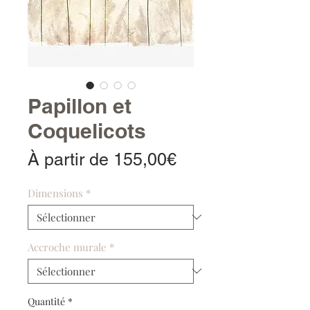
Papillon et
Coquelicots
Prix
À partir de
155,00€
promotionnel
Dimensions
*
Accroche murale
*
Quantité
*