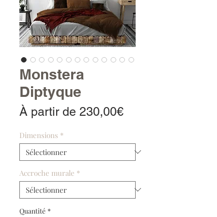
Monstera
Diptyque
Prix
À partir de
230,00€
promotionnel
Dimensions
*
Accroche murale
*
Quantité
*