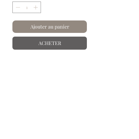
Ajouter au panier
ACHETER
Chez Artysse, le papier... on le froisse
et on le plisse !
D'après une création originale de
Virginie Mattioli, créée élément par
élément en linogravure... Composé de
: Monstera + Femme Plante. Ils sont
également proposés à la vente à
l'unité.
Info produit
Papier froissé et plissé à la main.