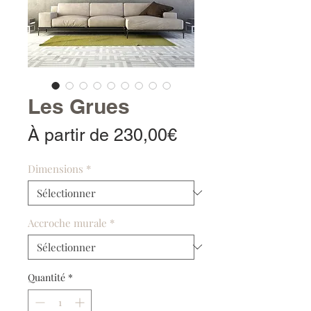
Les Grues
Prix
À partir de
230,00€
promotionnel
Dimensions
*
Accroche murale
*
Quantité
*