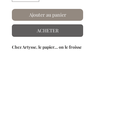
Ajouter au panier
ACHETER
Chez Artysse, le papier... on le froisse
et on le plisse !
D'après Kiitsu Suzuki - 1820/1825
Bien qu'emblématique en soi, la
peinture de Kiitsu étend aussi
consciemment un emblème de l'école
de Korin en reprenant de manière
créative une peinture de grue de son
maître Sakai Hoitsu (1761-1828).
Info produit
Papier froissé et plissé à la main.
Laissez-vous embarquer dans les