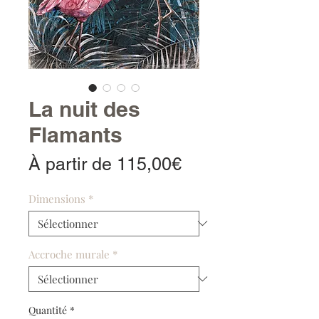
La nuit des
Flamants
Prix
À partir de
115,00€
promotionnel
Dimensions
*
Accroche murale
*
Quantité
*