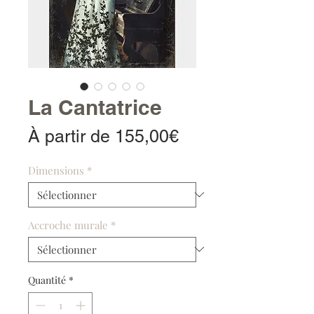
La Cantatrice
Prix
À partir de
155,00€
promotionnel
Dimensions
*
Accroche murale
*
Quantité
*