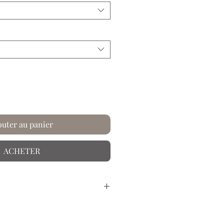
outer au panier
ACHETER
sé à la main.
r dans les univers riches et