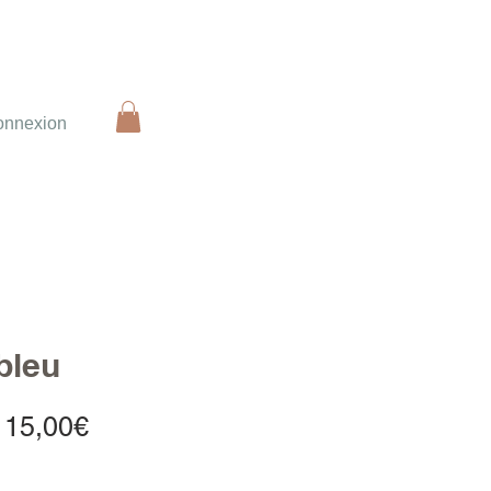
onnexion
bleu
Prix
115,00€
promotionnel