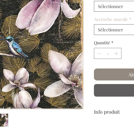
Sélectionner
Accroche murale
*
Sélectionner
Quantité
*
Aj
Info produit
Papier froissé et plis
Laissez-vous embarque