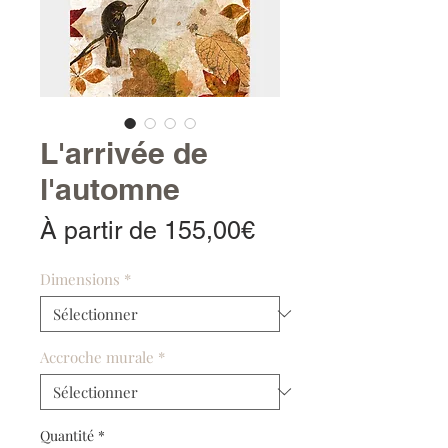
L'arrivée de
l'automne
Prix
À partir de
155,00€
promotionnel
Dimensions
*
Accroche murale
*
Quantité
*