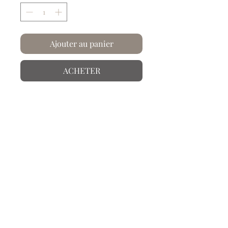
Ajouter au panier
ACHETER
Chez Artysse, le papier... on le froisse
et on le plisse !
Une partie recadrée de la fresque du
Bracelet d'or trouvée dans l'une des
villas les plus riches de Pompéi, tire
son nom de la découverte d'un
bracelet de 610 grammes en or (30-35
après J.-C).
Info produit
Papier froissé et plissé à la main.