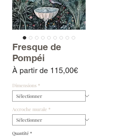
Fresque de
Pompéi
Prix
À partir de
115,00€
promotionnel
Dimensions
*
Accroche murale
*
Quantité
*