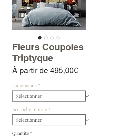
Fleurs Coupoles
Triptyque
Prix
À partir de
495,00€
promotionnel
Dimensions
*
Accroche murale
*
Quantité
*