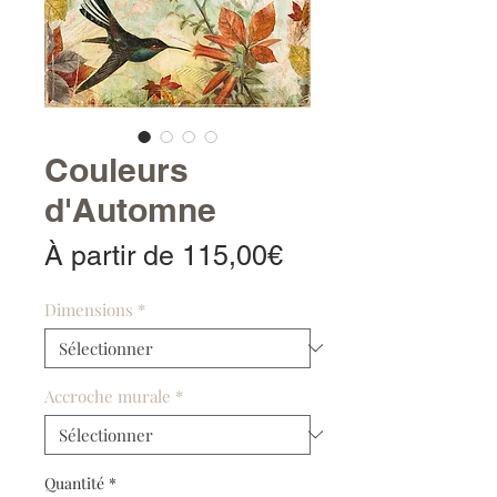
Couleurs
d'Automne
Prix
À partir de
115,00€
promotionnel
Dimensions
*
Accroche murale
*
Quantité
*