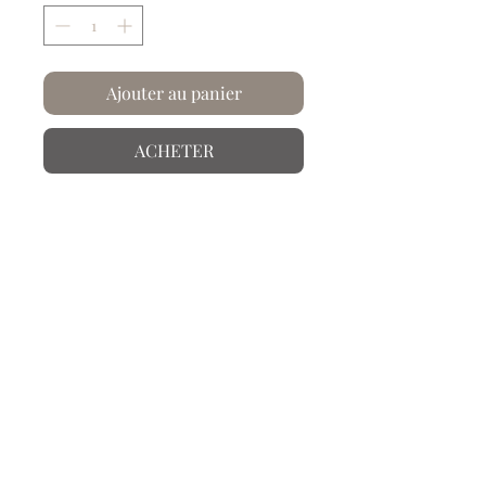
Ajouter au panier
ACHETER
Chez Artysse, le papier... on le froisse
et on le plisse !
D'après une photo de Karl Bloosfeldt -
1928. Représentant de la Nouvelle
Objectivité, il est connu pour son
inventaire des formes et des structures
végétales fondamentales.
Info produit
Papier froissé et plissé à la main.
Laissez-vous embarquer dans les