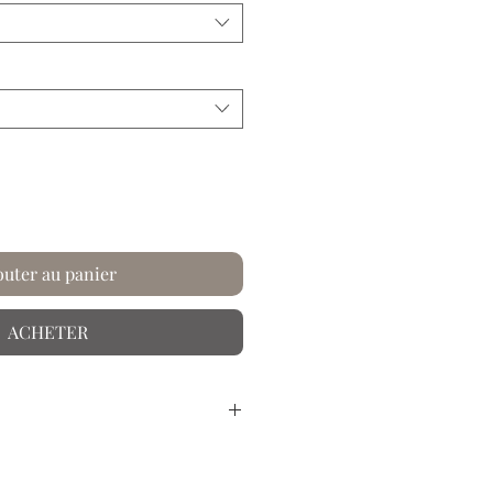
outer au panier
ACHETER
sé à la main.
r dans les univers riches et