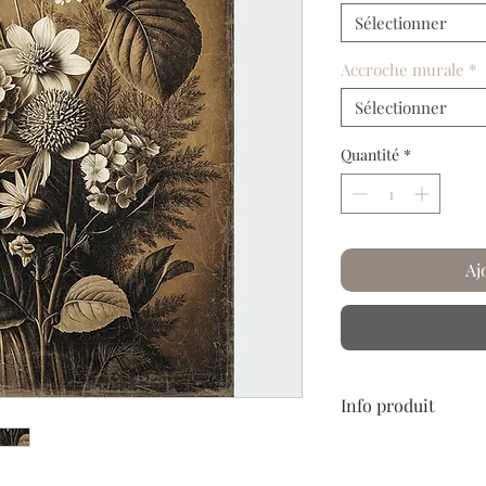
Sélectionner
Accroche murale
*
Sélectionner
Quantité
*
Aj
Info produit
Papier froissé et plis
Laissez-vous embarque