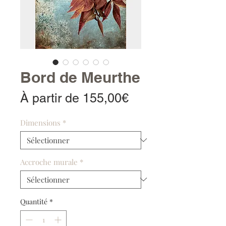
Bord de Meurthe
Prix
À partir de
155,00€
promotionnel
Dimensions
*
Accroche murale
*
Quantité
*