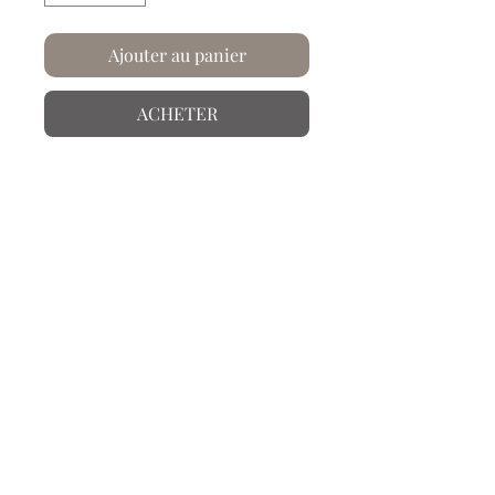
Ajouter au panier
ACHETER
Chez Artysse, le papier... on le froisse
et on le plisse !
Ce visuel est issu d'une balade en bord
de Meurthe, d'après une photo réalisée
par nos soins puis retravaillée sur nos
outils informatiques.
Info produit
Papier froissé et plissé à la main.
Laissez-vous embarquer dans les
univers riches et colorés des différents
thèmes et collections réalisés par
notre bureau de création installé à